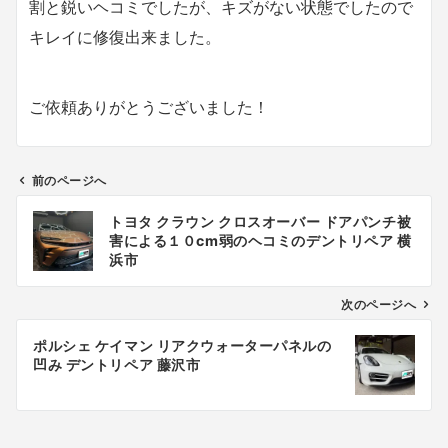
割と鋭いヘコミでしたが、キズがない状態でしたので
キレイに修復出来ました。
ご依頼ありがとうございました！
前のページへ
投
トヨタ クラウン クロスオーバー ドアパンチ被
稿
害による１０cm弱のヘコミのデントリペア 横
ナ
浜市
ビ
ゲ
次のページへ
ー
ポルシェ ケイマン リアクウォーターパネルの
シ
凹み デントリペア 藤沢市
ョ
ン