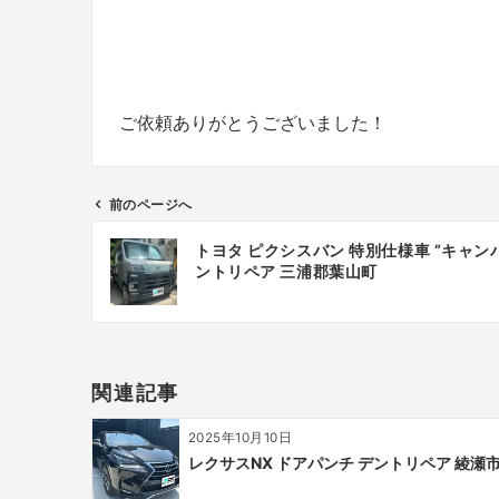
ご依頼ありがとうございました！
前のページへ
投
トヨタ ピクシスバン 特別仕様車 ”キャ
稿
ントリペア 三浦郡葉山町
ナ
ビ
ゲ
ー
関連記事
シ
ョ
2025年10月10日
ン
レクサスNX ドアパンチ デントリペア 綾瀬