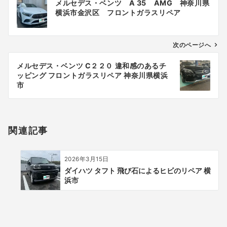
メルセデス・ベンツ A 35 AMG 神奈川県
稿
横浜市金沢区 フロントガラスリペア
ナ
ビ
ゲ
次のページへ
ー
メルセデス・ベンツ C２２０ 違和感のあるチ
シ
ッピング フロントガラスリペア 神奈川県横浜
ョ
市
ン
関連記事
2026年3月15日
ダイハツ タフト 飛び石によるヒビのリペア 横
浜市